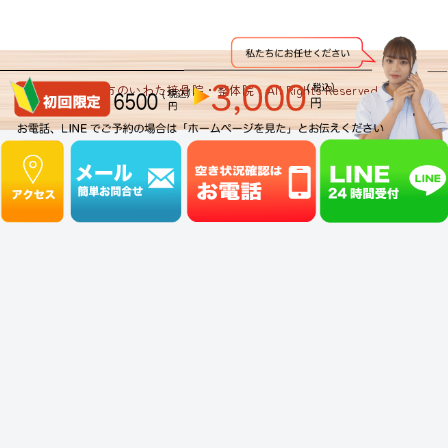
©️ 四日市のいわた接骨院・整体院 All Rights Reserved.