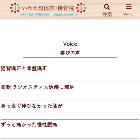
ホーム
喜びの声
検索
MENU
Voice
喜びの声
猫背矯正と骨盤矯正
柔軟 ラジオスティム治療に満足
真っ直ぐ伸びなかった膝が
ずっと痛かった慢性腰痛