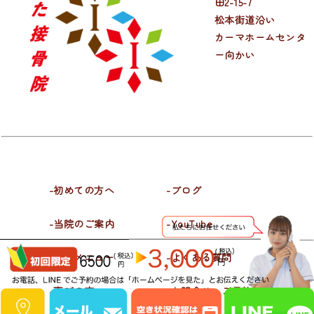
田2-15-7
松本街道沿い
カーマホームセンタ
ー向かい
-初めての方へ
-ブログ
-当院のご案内
-YouTube
-施術メニュー
-よくある質問
-喜びの声
-お問合せ・ご予約